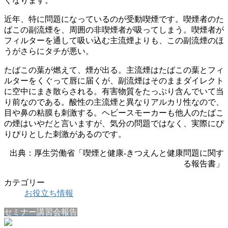
くなります。
近年、特に問題になっているのが受動喫煙です。喫煙者のた
ばこの副流煙を、周囲の非喫煙者が吸ってしまう。喫煙者が
フィルターを通して吸い込む主流煙よりも、この副流煙のほ
うがさらにタチが悪い。
たばこの葉が燃えて、煙が出る。主流煙はたばこの葉とフィ
ルターをくぐって唇に届くが、副流煙はそのままダイレクト
に空中にまき散らされる。有害物質をたっぷり含んでいて当
り前なのである。酸性の主流煙と異なりアルカリ性なので、
目や鼻の粘膜も刺激する。ヘビースモーカーも他人のたばこ
の煙はいやだと言いますが、気分の問題ではなく、実際にぴ
りぴりとした刺激があるのです。
出典：厚生労働省「喫煙と健康-きつえんと健康問題に関す
る報告書」
カテゴリー
お役立ち情報
セミナー講習会報告