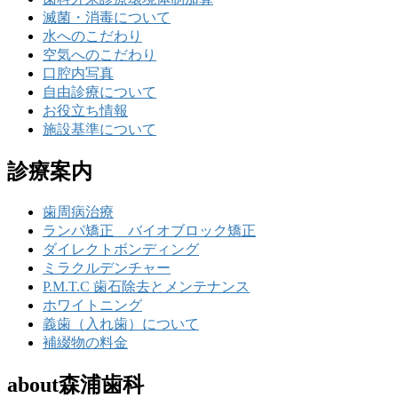
滅菌・消毒について
水へのこだわり
空気へのこだわり
口腔内写真
自由診療について
お役立ち情報
施設基準について
診療案内
歯周病治療
ランパ矯正 バイオブロック矯正
ダイレクトボンディング
ミラクルデンチャー
P.M.T.C 歯石除去とメンテナンス
ホワイトニング
義歯（入れ歯）について
補綴物の料金
about森浦歯科