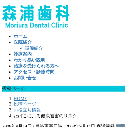
コ
ナ
ン
ビ
テ
ゲ
ン
ー
ツ
シ
ホーム
へ
ョ
医院紹介
ス
ン
設備紹介
キ
に
診療案内
ッ
移
わかり易い説明
プ
動
治療を受けられる方へ
アクセス・診療時間
お問い合せ
投稿ページ
HOME
投稿ページ
お役立ち情報
たばこによる健康被害のリスク
2008年9月14日
/ 最終更新日時 :
2008年9月14日
森浦歯科
お役