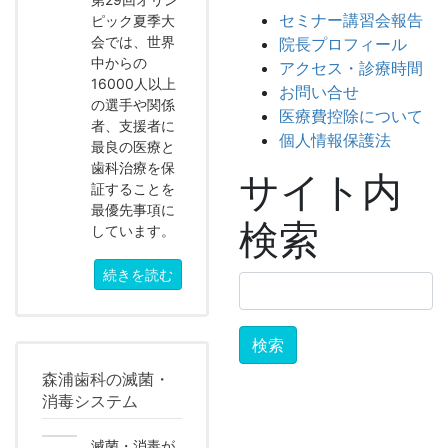
セミナー講習会報告
ピック夏季大
会では、世界
院長プロフィール
中からの
アクセス・診療時間
16000人以上
お問い合せ
の選手や関係
医療費控除について
者、支援者に
個人情報保護法
最良の医療と
歯科治療を保
サイト内
証することを
最優先事項に
検索
しています。
続きを読む
検
索:
森浦歯科の滅菌・
消毒システム
滅菌・消毒が