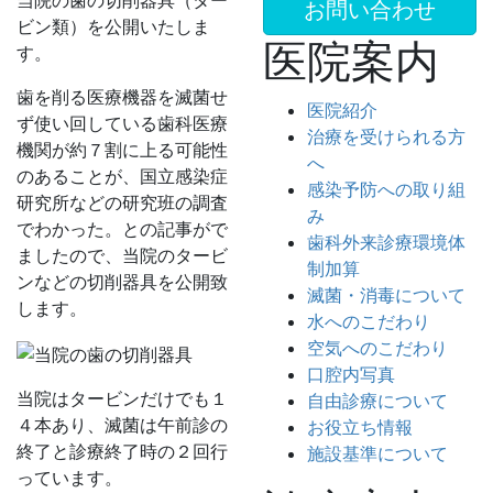
当院の歯の切削器具（ター
お問い合わせ
ビン類）を公開いたしま
医院案内
す。
歯を削る医療機器を滅菌せ
医院紹介
ず使い回している歯科医療
治療を受けられる方
機関が約７割に上る可能性
へ
のあることが、国立感染症
感染予防への取り組
研究所などの研究班の調査
み
でわかった。との記事がで
歯科外来診療環境体
ましたので、当院のタービ
制加算
ンなどの切削器具を公開致
滅菌・消毒について
します。
水へのこだわり
空気へのこだわり
口腔内写真
当院はタービンだけでも１
自由診療について
４本あり、滅菌は午前診の
お役立ち情報
終了と診療終了時の２回行
施設基準について
っています。