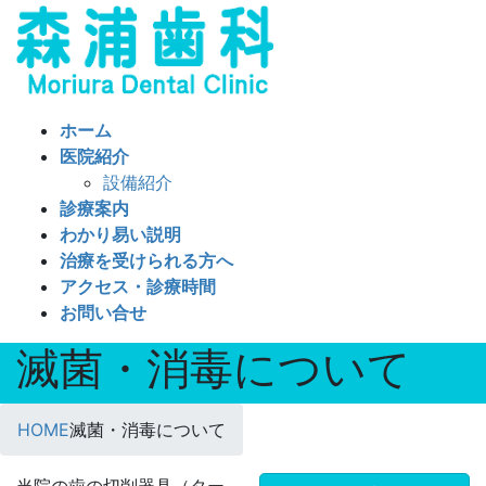
コ
ナ
ン
ビ
テ
ゲ
ン
ー
ツ
シ
ホーム
へ
ョ
医院紹介
ス
ン
設備紹介
キ
に
診療案内
ッ
移
わかり易い説明
プ
動
治療を受けられる方へ
アクセス・診療時間
お問い合せ
滅菌・消毒について
HOME
滅菌・消毒について