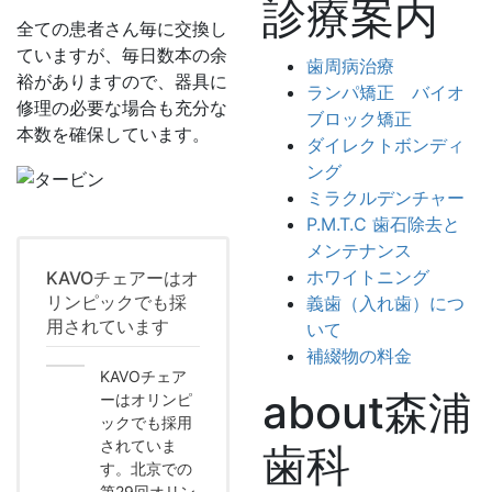
診療案内
全ての患者さん毎に交換し
ていますが、毎日数本の余
歯周病治療
裕がありますので、器具に
ランパ矯正 バイオ
修理の必要な場合も充分な
ブロック矯正
本数を確保しています。
ダイレクトボンディ
ング
ミラクルデンチャー
P.M.T.C 歯石除去と
メンテナンス
ホワイトニング
KAVOチェアーはオ
リンピックでも採
義歯（入れ歯）につ
用されています
いて
補綴物の料金
KAVOチェア
about森浦
ーはオリンピ
ックでも採用
されていま
歯科
す。北京での
第29回オリン