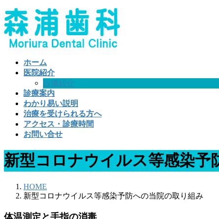
コ
ナ
ン
ビ
テ
ゲ
ン
ー
ツ
シ
ホーム
へ
ョ
医院紹介
ス
ン
設備紹介
キ
に
診療案内
ッ
移
わかり易い説明
プ
動
治療を受けられる方へ
アクセス・診療時間
お問い合せ
新型コロナウイルス等感染予
HOME
新型コロナウイルス等感染予防への当院の取り組み
体温測定と手指の消毒