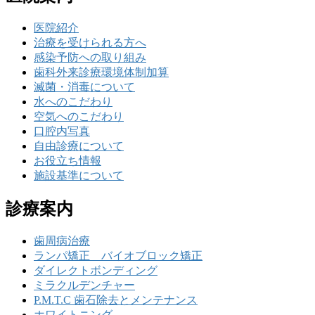
医院紹介
治療を受けられる方へ
感染予防への取り組み
歯科外来診療環境体制加算
滅菌・消毒について
水へのこだわり
空気へのこだわり
口腔内写真
自由診療について
お役立ち情報
施設基準について
診療案内
歯周病治療
ランパ矯正 バイオブロック矯正
ダイレクトボンディング
ミラクルデンチャー
P.M.T.C 歯石除去とメンテナンス
ホワイトニング