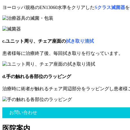
ヨーロッパ規格のEN13060水準をクリアした
Sクラス滅菌器
を
c.ユニット周り、チェア座面の
拭き取り清拭
患者様毎に治療終了後、毎回拭き取りを行なっています。
d.手の触れる各部位のラッピング
治療時に術者が触れるチェア周辺部分をラッピングし患者様
お問い合わせ
医院案内