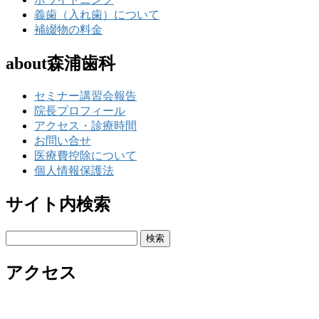
義歯（入れ歯）について
補綴物の料金
about森浦歯科
セミナー講習会報告
院長プロフィール
アクセス・診療時間
お問い合せ
医療費控除について
個人情報保護法
サイト内検索
検
索:
アクセス