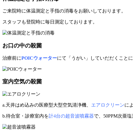
ご来院時に体温測定と手指の消毒をお願いしております。
スタッフも登院時に毎日測定しております。
お口の中の殺菌
治療前に
POICウォーター
にて「うがい」していだだくことに
室内空気の殺菌
a.天井はめ込みの医療型大型空気清浄機、
エアロクリーン
に
b.待合室・診療室内を
計4台の超音波噴霧器
で、50PPM次