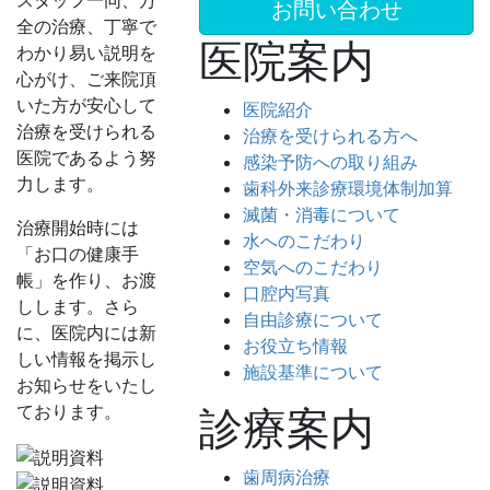
スタッフ一同、万
お問い合わせ
全の治療、丁寧で
医院案内
わかり易い説明を
心がけ、ご来院頂
いた方が安心して
医院紹介
治療を受けられる
治療を受けられる方へ
医院であるよう努
感染予防への取り組み
力します。
歯科外来診療環境体制加算
滅菌・消毒について
治療開始時には
水へのこだわり
「お口の健康手
空気へのこだわり
帳」を作り、お渡
口腔内写真
しします。さら
自由診療について
に、医院内には新
お役立ち情報
しい情報を掲示し
施設基準について
お知らせをいたし
ております。
診療案内
歯周病治療