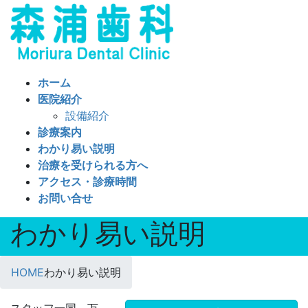
コ
ナ
ン
ビ
テ
ゲ
ン
ー
ツ
シ
ホーム
へ
ョ
医院紹介
ス
ン
設備紹介
キ
に
診療案内
ッ
移
わかり易い説明
プ
動
治療を受けられる方へ
アクセス・診療時間
お問い合せ
わかり易い説明
HOME
わかり易い説明