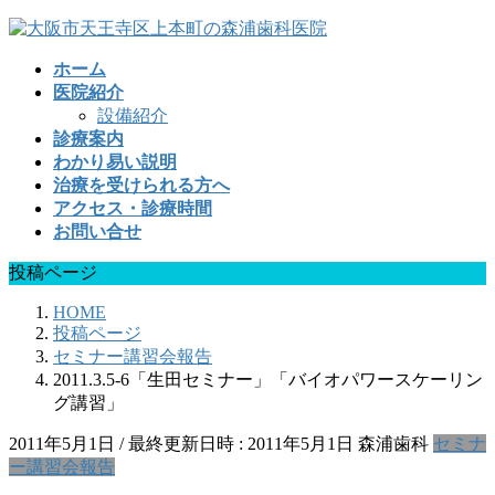
コ
ナ
ン
ビ
ホーム
テ
ゲ
医院紹介
ン
ー
設備紹介
ツ
シ
診療案内
へ
ョ
わかり易い説明
ス
ン
治療を受けられる方へ
キ
に
アクセス・診療時間
ッ
移
お問い合せ
プ
動
投稿ページ
HOME
投稿ページ
セミナー講習会報告
2011.3.5-6「生田セミナー」「バイオパワースケーリン
グ講習」
2011年5月1日
/ 最終更新日時 :
2011年5月1日
森浦歯科
セミナ
ー講習会報告