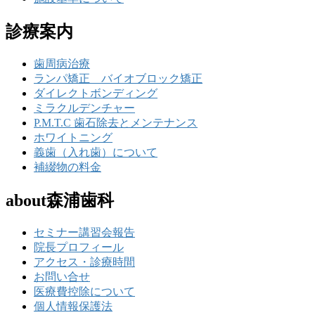
診療案内
歯周病治療
ランパ矯正 バイオブロック矯正
ダイレクトボンディング
ミラクルデンチャー
P.M.T.C 歯石除去とメンテナンス
ホワイトニング
義歯（入れ歯）について
補綴物の料金
about森浦歯科
セミナー講習会報告
院長プロフィール
アクセス・診療時間
お問い合せ
医療費控除について
個人情報保護法