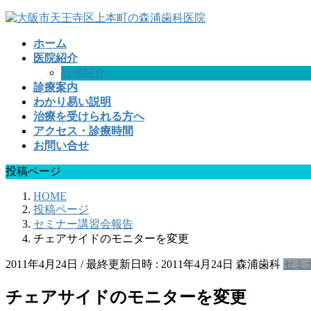
コ
ナ
ン
ビ
ホーム
テ
ゲ
医院紹介
ン
ー
設備紹介
ツ
シ
診療案内
へ
ョ
わかり易い説明
ス
ン
治療を受けられる方へ
キ
に
アクセス・診療時間
ッ
移
お問い合せ
プ
動
投稿ページ
HOME
投稿ページ
セミナー講習会報告
チェアサイドのモニターを変更
2011年4月24日
/ 最終更新日時 :
2011年4月24日
森浦歯科
セミ
チェアサイドのモニターを変更