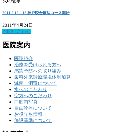
次の記事
2011.2.12～13 神戸咬合療法コース開始
2011年4月24日
お問い合わせ
医院案内
医院紹介
治療を受けられる方へ
感染予防への取り組み
歯科外来診療環境体制加算
滅菌・消毒について
水へのこだわり
空気へのこだわり
口腔内写真
自由診療について
お役立ち情報
施設基準について