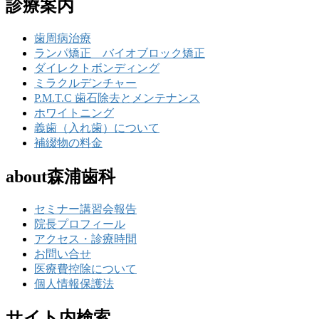
診療案内
歯周病治療
ランパ矯正 バイオブロック矯正
ダイレクトボンディング
ミラクルデンチャー
P.M.T.C 歯石除去とメンテナンス
ホワイトニング
義歯（入れ歯）について
補綴物の料金
about森浦歯科
セミナー講習会報告
院長プロフィール
アクセス・診療時間
お問い合せ
医療費控除について
個人情報保護法
サイト内検索